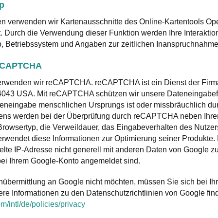
p
n verwenden wir Kartenausschnitte des Online-Kartentools Ope
Durch die Verwendung dieser Funktion werden Ihre Interaktionen
p, Betriebssystem und Angaben zur zeitlichen Inanspruchnahme
reCAPTCHA
verwenden wir reCAPTCHA. reCAPTCHA ist ein Dienst der Firm
4043 USA. Mit reCAPTCHA schützen wir unsere Dateneingabefo
ateneingabe menschlichen Ursprungs ist oder missbräuchlich du
sens werden bei der Überprüfung durch reCAPTCHA neben Ihrer
Browsertyp, die Verweildauer, das Eingabeverhalten des Nutze
erwendet diese Informationen zur Optimierung seiner Produkte
te IP-Adresse nicht generell mit anderen Daten von Google z
bei Ihrem Google-Konto angemeldet sind.
übermittlung an Google nicht möchten, müssen Sie sich bei I
re Informationen zu den Datenschutzrichtlinien von Google find
/intl/de/policies/privacy